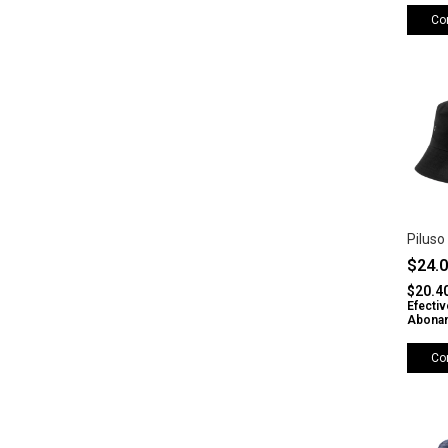
Co
Piluso
$24.
$20.4
Efectiv
Abonan
Co