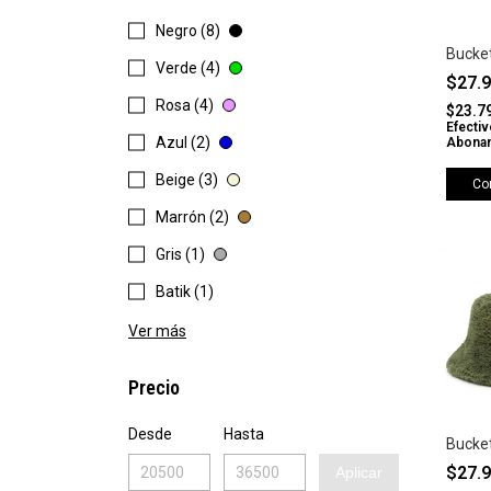
Negro (8)
Bucket
Verde (4)
$27.
Rosa (4)
$23.7
Efectiv
Azul (2)
Abonan
Beige (3)
Co
Marrón (2)
Gris (1)
Batik (1)
Ver más
Precio
Desde
Hasta
Bucke
$27.
Aplicar