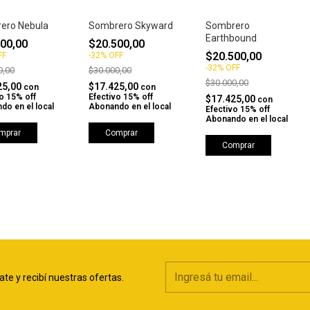
ero Nebula
Sombrero Skyward
Sombrero
Earthbound
00,00
$20.500,00
$20.500,00
FF
-
32
%
OFF
-
32
%
OFF
0,00
$30.000,00
$30.000,00
25,00
$17.425,00
con
con
o 15% off
Efectivo 15% off
$17.425,00
con
do en el local
Abonando en el local
Efectivo 15% off
Abonando en el local
mprar
Comprar
Comprar
ate y recibí nuestras ofertas.