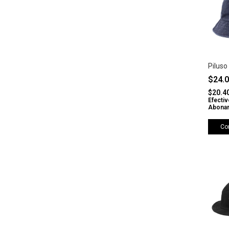
Piluso
$24.
$20.4
Efectiv
Abonan
Co