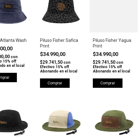
 Atlanta Wash
Piluso Fisher Safica
Piluso Fisher Yagua
Print
Print
000,00
$34.990,00
$34.990,00
00,00
con
o 15% off
$29.741,50
$29.741,50
con
con
do en el local
Efectivo 15% off
Efectivo 15% off
Abonando en el local
Abonando en el local
mprar
Comprar
Comprar