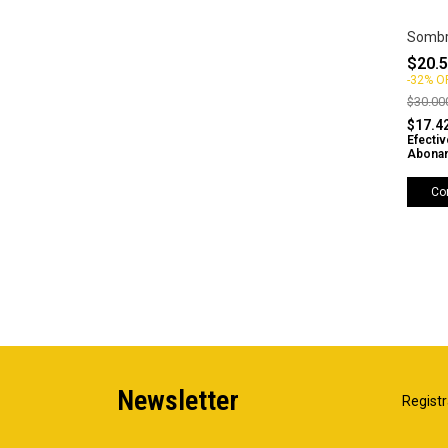
Sombr
$20.5
-
32
%
O
$30.00
$17.4
Efectiv
Abonan
Co
Newsletter
Registr