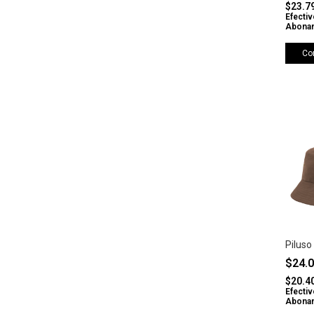
$23.7
Efectiv
Abonan
Co
Piluso
$24.
$20.4
Efectiv
Abonan