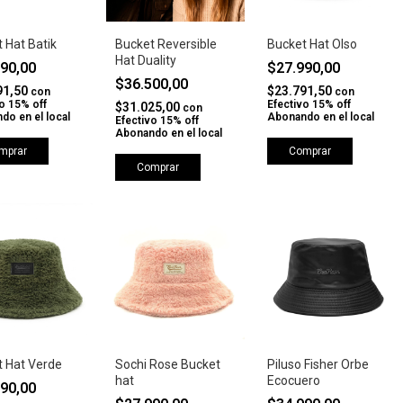
 Hat Batik
Bucket Reversible
Bucket Hat Olso
Hat Duality
990,00
$27.990,00
$36.500,00
91,50
$23.791,50
con
con
o 15% off
Efectivo 15% off
$31.025,00
con
do en el local
Abonando en el local
Efectivo 15% off
Abonando en el local
mprar
Comprar
Comprar
t Hat Verde
Sochi Rose Bucket
Piluso Fisher Orbe
hat
Ecocuero
990,00