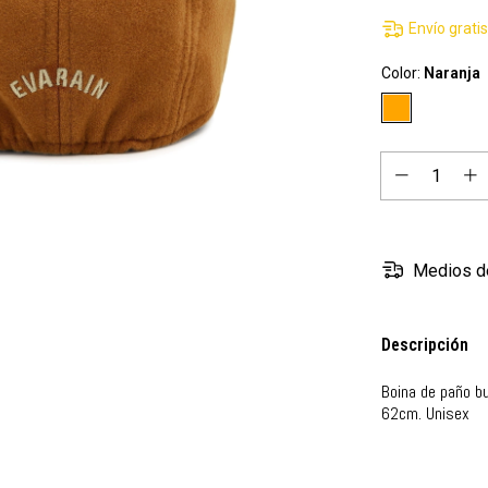
Envío grati
Color:
Naranja
Medios d
Descripción
Boina de paño bu
62cm. Unisex