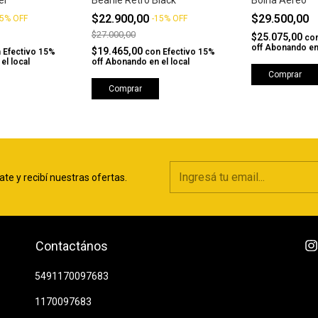
el
Beanie Retro Black
Boina Aereo
$22.900,00
$29.500,00
5
%
OFF
-
15
%
OFF
$27.000,00
$25.075,00
co
off Abonando en 
$19.465,00
n
Efectivo 15%
con
Efectivo 15%
el local
off Abonando en el local
Comprar
Comprar
ate y recibí nuestras ofertas.
Contactános
5491170097683
1170097683