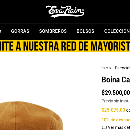
️
GORRAS
SOMBREROS
BOLSOS
COLECCION
Inicio
.
Esencial
Boina C
$29.500,00
Precio sin imp
$25.075,00
c
Ver más det