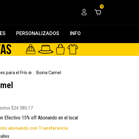
0
ES
PERSONALIZADOS
INFO
es para el Frío ❄️
.
Boina Camel
amel
uestos
$24.380,17
on
Efectivo 15% off Abonando en el local
alles