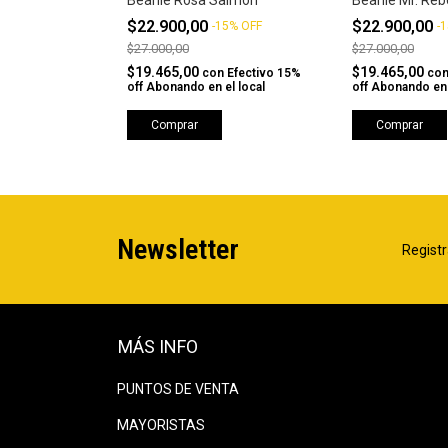
de de Meaux
Beanie Rosa Salmón
Beanie Mr. Reb
$22.900,00
$22.900,00
5
%
OFF
-
15
%
OFF
-
1
$27.000,00
$27.000,00
$19.465,00
$19.465,00
Efectivo 15%
con
Efectivo 15%
co
l local
off Abonando en el local
off Abonando en 
Comprar
Comprar
Newsletter
Registr
MÁS INFO
PUNTOS DE VENTA
MAYORISTAS