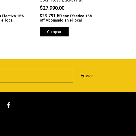
Sochi Rose Bucket hat
Beanie Roi Ca
$27.990,00
$22.900,00
-
$27.000,00
$23.791,50
n
Efectivo 15%
con
Efectivo 15%
el local
off Abonando en el local
$19.465,00
co
off Abonando en 
Comprar
Comprar