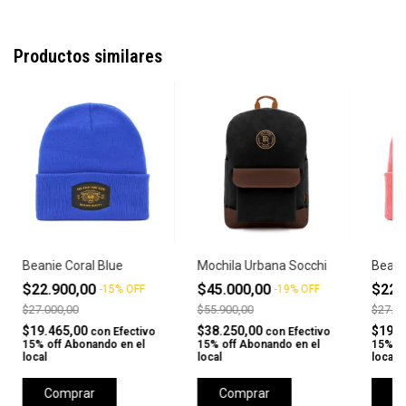
Productos similares
Beanie Coral Blue
Mochila Urbana Socchi
Beani
$22.900,00
$45.000,00
$22.
-
15
%
OFF
-
19
%
OFF
$27.000,00
$55.900,00
$27.00
$19.465,00
$38.250,00
$19.4
con
Efectivo
con
Efectivo
15% off Abonando en el
15% off Abonando en el
15% of
local
local
local
Comprar
Comprar
C