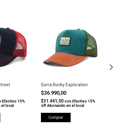
Street
Gorra Rocky Exploration
Gorra Cross Y
$36.990,00
$18.900,00
-
$36.990,00
$31.441,50
n
Efectivo 15%
con
Efectivo 15%
el local
off Abonando en el local
$16.065,00
co
off Abonando en 
Comprar
Comprar