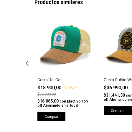
Productos similares
a
Gorra Roi Cat
Gorra Dublin W
$18.900,00
$36.990,00
-
49
%
OFF
$36.990,00
$31.441,50
Efectivo 15%
co
l local
off Abonando en 
$16.065,00
con
Efectivo 15%
off Abonando en el local
Comprar
Comprar