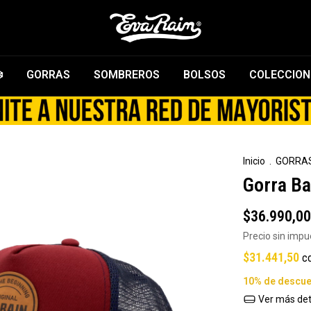
️
GORRAS
SOMBREROS
BOLSOS
COLECCION
Inicio
.
GORRA
Gorra Ba
$36.990,00
Precio sin imp
$31.441,50
c
Ver más det