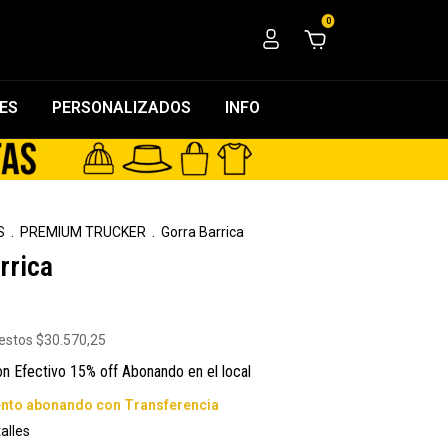
0
ES
PERSONALIZADOS
INFO
S
.
PREMIUM TRUCKER
.
Gorra Barrica
rrica
uestos
$30.570,25
on
Efectivo 15% off Abonando en el local
alles