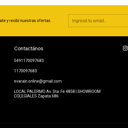
ate y recibí nuestras ofertas.
Contactános
5491170097683
1170097683
evarain.online@gmail.com
LOCAL PALERMO Av. Sta. Fe 4858 | SHOWROOM
COLEGIALES Zapata 686