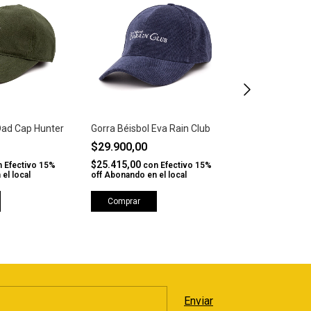
Dad Cap Hunter
Gorra Béisbol Eva Rain Club
Gorra Béisbol 
$29.900,00
$32.000,00
-
$36.000,00
$25.415,00
n
Efectivo 15%
con
Efectivo 15%
el local
off Abonando en el local
$27.200,00
co
off Abonando en 
Comprar
Comprar