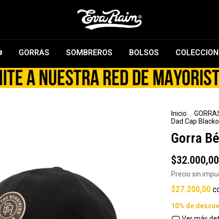
️
GORRAS
SOMBREROS
BOLSOS
COLECCION
Inicio
.
GORRA
Dad Cap Blacko
Gorra Bé
$32.000,00
Precio sin imp
$27.200,00
c
Ver más det