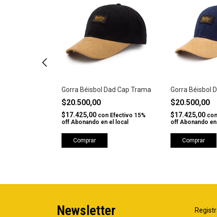
uard Print
Gorra Béisbol Dad Cap Trama
Gorra Béisbol 
$20.500,00
$20.500,00
$17.425,00
$17.425,00
Efectivo 15%
con
Efectivo 15%
co
l local
off Abonando en el local
off Abonando en 
Comprar
Comprar
Newsletter
Registr