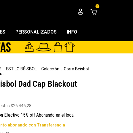
0
ES
PERSONALIZADOS
INFO
S
.
ESTILO BÉISBOL
.
Colección
.
Gorra Béisbol
ut
isbol Dad Cap Blackout
uestos
$26.446,28
on
Efectivo 15% off Abonando en el local
alles