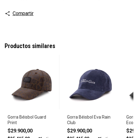
Compartir
Productos similares
Gorra Béisbol Guard
Gorra Béisbol Eva Rain
Gorra 
Print
Club
Ecocu
$29.900,00
$29.900,00
$29.