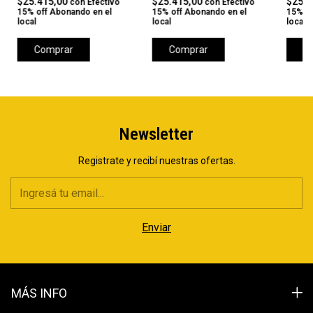
$25.415,00
$25.415,00
$25.4
con
Efectivo
con
Efectivo
15% off Abonando en el
15% off Abonando en el
15% of
local
local
local
Comprar
Comprar
C
Newsletter
Registrate y recibí nuestras ofertas.
MÁS INFO