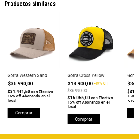
Productos similares
Gorra Western Sand
Gorra Cross Yellow
Gorra
$36.990,00
$18.900,00
$36.
-
49
%
OFF
$36.990,00
$31.441,50
$31.4
con
Efectivo
15% off Abonando en el
15% of
$16.065,00
con
Efectivo
local
local
15% off Abonando en el
local
Comprar
C
Comprar