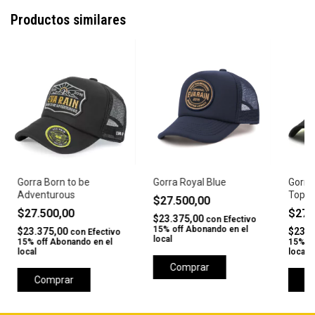
Productos similares
Gorra Born to be
Gorra Royal Blue
Gorra
Adventurous
Top H
$27.500,00
$27.500,00
$27.
$23.375,00
con
Efectivo
15% off Abonando en el
$23.375,00
$23.3
con
Efectivo
local
15% off Abonando en el
15% of
local
local
Comprar
Comprar
C