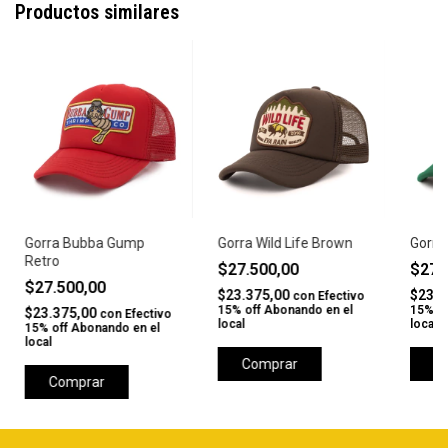
Productos similares
Gorra Bubba Gump
Gorra Wild Life Brown
Gorra
Retro
$27.500,00
$27.
$27.500,00
$23.375,00
$23.3
con
Efectivo
15% off Abonando en el
15% of
$23.375,00
con
Efectivo
local
local
15% off Abonando en el
local
Comprar
C
Comprar