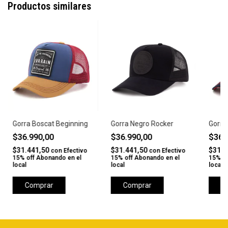
Productos similares
Gorra Boscat Beginning
Gorra Negro Rocker
Gorra 
$36.990,00
$36.990,00
$36.
$31.441,50
$31.441,50
$31.4
con
Efectivo
con
Efectivo
15% off Abonando en el
15% off Abonando en el
15% of
local
local
local
Comprar
Comprar
C