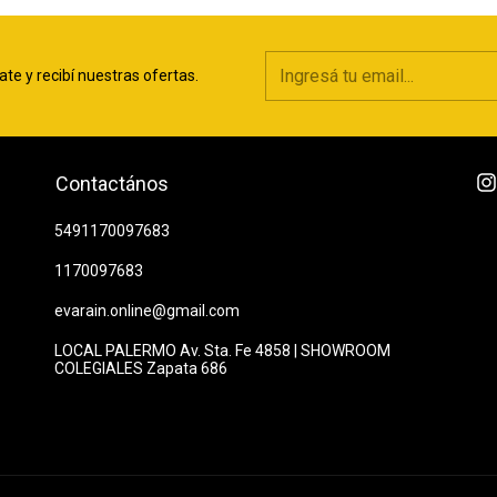
ate y recibí nuestras ofertas.
Contactános
5491170097683
1170097683
evarain.online@gmail.com
LOCAL PALERMO Av. Sta. Fe 4858 | SHOWROOM
COLEGIALES Zapata 686