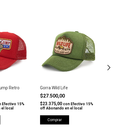
ump Retro
Gorra Wild Life
Gorra Take a P
$27.500,00
$27.500,00
$23.375,00
$23.375,00
n
Efectivo 15%
con
Efectivo 15%
co
el local
off Abonando en el local
off Abonando en 
Comprar
Comprar