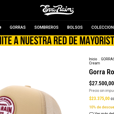
️
GORRAS
SOMBREROS
BOLSOS
COLECCION
Inicio
.
GORRA
Cream
Gorra R
$27.500,00
Precio sin imp
$23.375,00
c
Ver más det