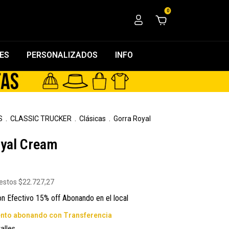
0
ES
PERSONALIZADOS
INFO
S
.
CLASSIC TRUCKER
.
Clásicas
.
Gorra Royal
oyal Cream
uestos
$22.727,27
on
Efectivo 15% off Abonando en el local
alles