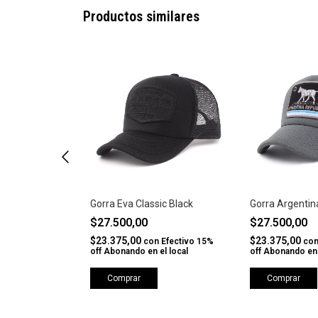
Productos similares
be Adventurous
Gorra Eva Classic Black
Gorra Argentin
$27.500,00
$27.500,00
$23.375,00
$23.375,00
Efectivo 15%
con
Efectivo 15%
co
l local
off Abonando en el local
off Abonando en 
Comprar
Comprar