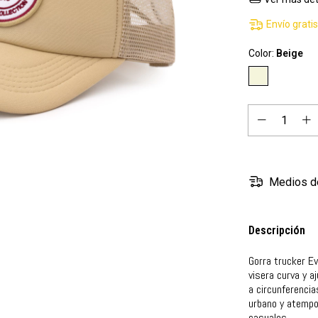
Envío grati
Color:
Beige
Medios d
Descripción
Gorra trucker Ev
visera curva y a
a circunferenci
urbano y atempor
casuales