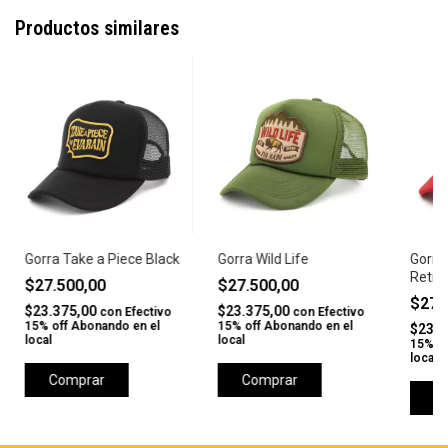
Productos similares
Gorra Take a Piece Black
Gorra Wild Life
Gorra
Retro
$27.500,00
$27.500,00
$27.
$23.375,00
$23.375,00
con
Efectivo
con
Efectivo
15% off Abonando en el
15% off Abonando en el
$23.3
local
local
15% of
local
Comprar
Comprar
C