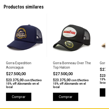
Productos similares
Gorra Expedition
Gorra Bonneau Over The
Gorra
Aconcagua
Top Halcon
$27.
$27.500,00
$27.500,00
$23.3
15% of
$23.375,00
$23.375,00
con
Efectivo
con
Efectivo
local
15% off Abonando en el
15% off Abonando en el
local
local
C
Comprar
Comprar