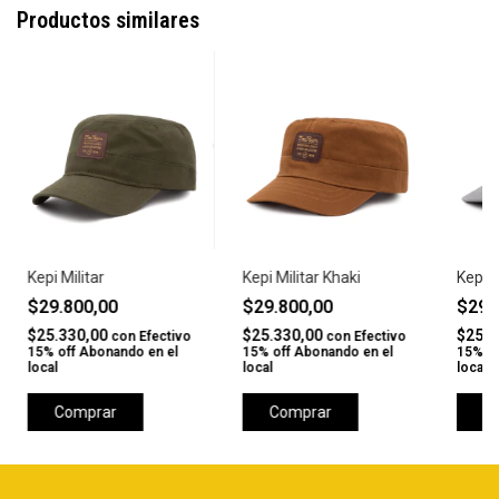
Productos similares
Kepi Militar
Kepi Militar Khaki
Kepi M
$29.800,00
$29.800,00
$29.
$25.330,00
$25.330,00
$25.3
con
Efectivo
con
Efectivo
15% off Abonando en el
15% off Abonando en el
15% of
local
local
local
Comprar
Comprar
C