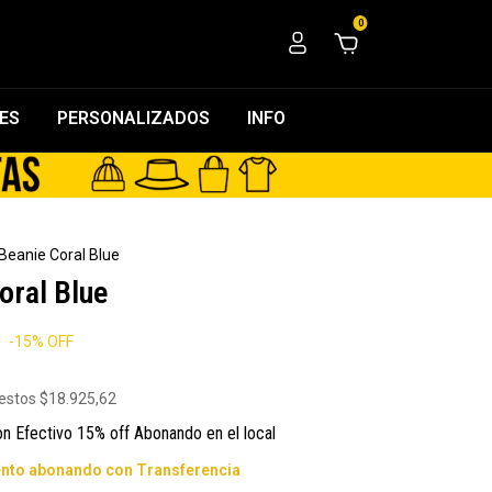
0
ES
PERSONALIZADOS
INFO
Beanie Coral Blue
oral Blue
-
15
%
OFF
uestos
$18.925,62
on
Efectivo 15% off Abonando en el local