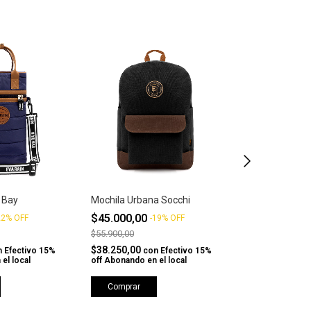
 Bay
Mochila Urbana Socchi
Mochila Urban
$45.000,00
$45.000,00
22
%
OFF
-
19
%
OFF
-
$55.900,00
$55.900,00
$38.250,00
$38.250,00
n
Efectivo 15%
con
Efectivo 15%
co
el local
off Abonando en el local
off Abonando en 
Comprar
Comprar