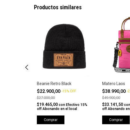
Productos similares
st
Beanie Retro Black
Matero Laos
$22.900,00
$38.990,00
5
%
OFF
-
15
%
OFF
-
2
$27.000,00
$49.900,00
$19.465,00
$33.141,50
Efectivo 15%
con
Efectivo 15%
co
l local
off Abonando en el local
off Abonando en 
Comprar
Comprar