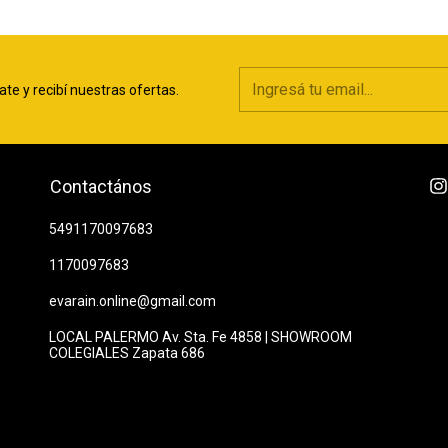
ate y recibí nuestras ofertas.
Contactános
5491170097683
1170097683
evarain.online@gmail.com
LOCAL PALERMO Av. Sta. Fe 4858 | SHOWROOM
COLEGIALES Zapata 686