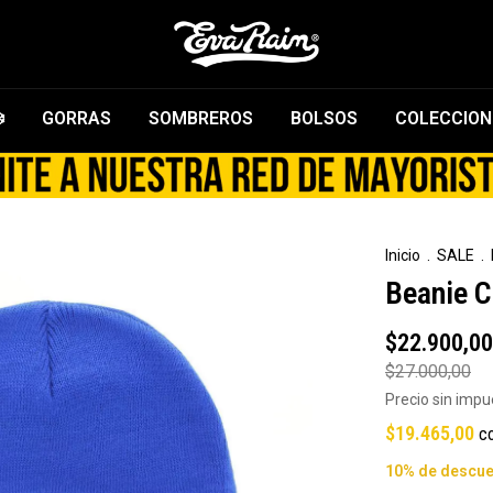
️
GORRAS
SOMBREROS
BOLSOS
COLECCION
Inicio
.
SALE
.
Beanie C
$22.900,00
$27.000,00
Precio sin imp
$19.465,00
c