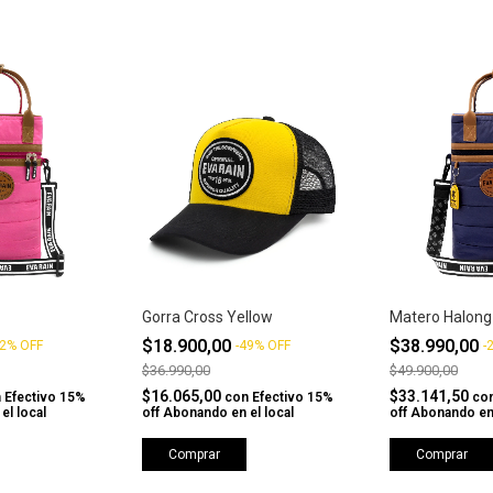
Gorra Cross Yellow
Matero Halong
$18.900,00
$38.990,00
2
%
OFF
-
49
%
OFF
-
$36.990,00
$49.900,00
$16.065,00
$33.141,50
n
Efectivo 15%
con
Efectivo 15%
co
el local
off Abonando en el local
off Abonando en 
Comprar
Comprar