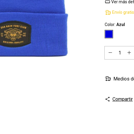
Ver más det
Envío grati
Color:
Azul
Medios d
Compartir