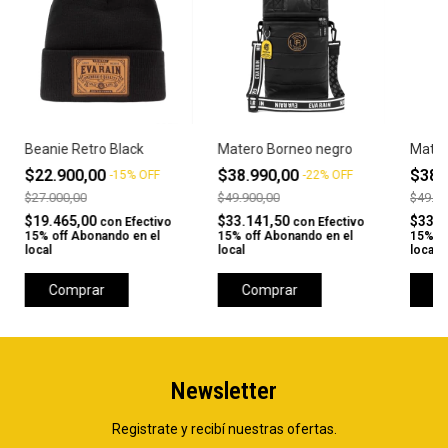
Beanie Retro Black
Matero Borneo negro
Mater
$22.900,00
$38.990,00
$38.
-
15
%
OFF
-
22
%
OFF
$27.000,00
$49.900,00
$49.90
$19.465,00
$33.141,50
$33.1
con
Efectivo
con
Efectivo
15% off Abonando en el
15% off Abonando en el
15% of
local
local
local
Comprar
Comprar
C
Newsletter
Registrate y recibí nuestras ofertas.